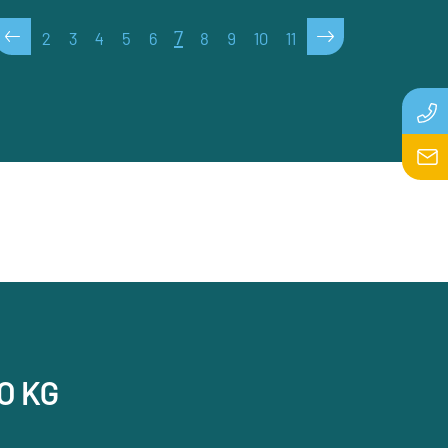
<
>
7
2
3
4
5
6
8
9
10
11
O KG