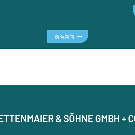
所有新闻
RETTENMAIER & SÖHNE GMBH + C