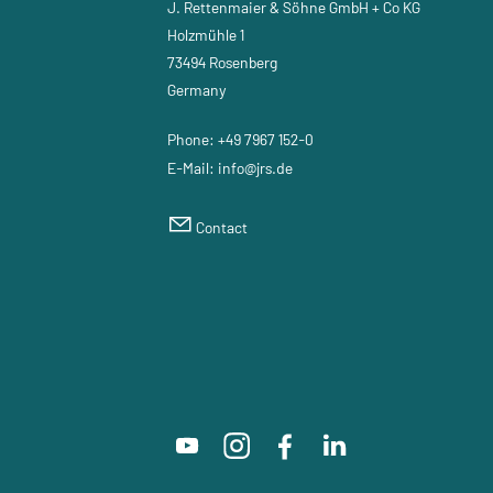
J. Rettenmaier & Söhne GmbH + Co KG
Holzmühle 1
73494 Rosenberg
Germany
Phone:
+49 7967 152-0
E-Mail:
nf
jrs
d
Contact