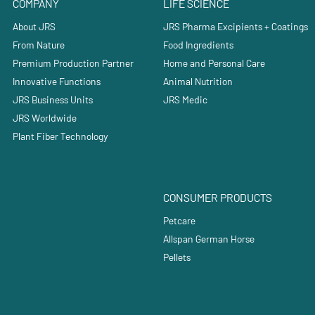
COMPANY
LIFE SCIENCE
About JRS
JRS Pharma Excipients + Coatings
From Nature
Food Ingredients
Premium Production Partner
Home and Personal Care
Innovative Functions
Animal Nutrition
JRS Business Units
JRS Medic
JRS Worldwide
Plant Fiber Technology
CONSUMER PRODUCTS
Petcare
Allspan German Horse
Pellets