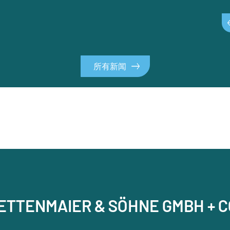
所有新闻
RETTENMAIER & SÖHNE GMBH + C