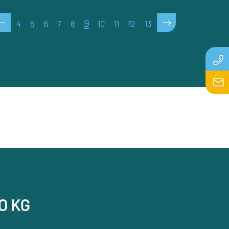
<
>
9
4
5
6
7
8
10
11
12
13
O KG