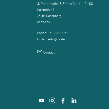
J. Rettenmaier & Söhne GmbH + Co KG
Holzmühle 1
73494 Rosenberg
Germany
Phone:
+49 7967 152-0
E-Mail:
nf
jrs
d
Contact