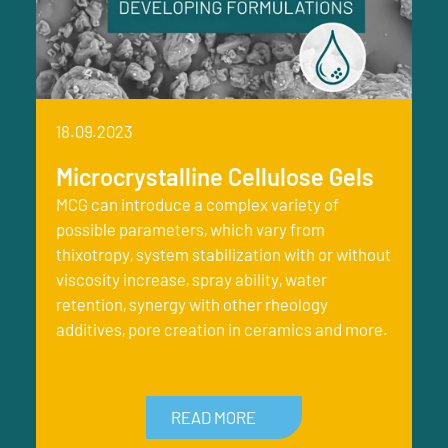
18.09.2023
Microcrystalline Cellulose Gels
MCG can introduce a complex variety of
possible parameters, which vary from
thixotropy, system stabilization with or without
viscosity increase, spray ability, water
retention, synergy with other rheology
additives, pore creation in ceramics and more.
READ MORE