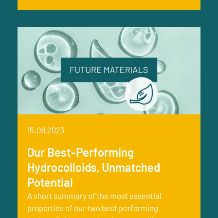
15.09.2023
Our Best-Performing
Hydrocolloids, Unmatched
Potential
A short summary of the most essential
properties of our two best performing