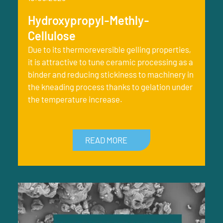
Hydroxypropyl-Methly-
Cellulose
Due to its thermoreversible gelling properties,
it is attractive to tune ceramic processing as a
binder and reducing stickiness to machinery in
the kneading process thanks to gelation under
the temperature increase.
READ MORE