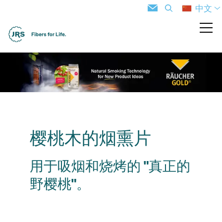
中文
樱桃木的烟熏片
用于吸烟和烧烤的 "真正的
野樱桃"。