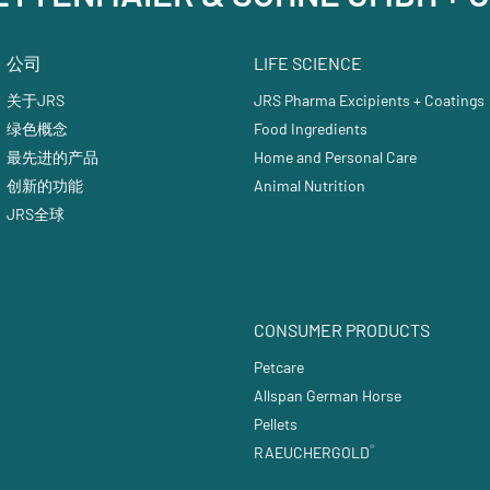
公司
LIFE SCIENCE
关于JRS
JRS Pharma Excipients + Coatings
绿色概念
Food Ingredients
最先进的产品
Home and Personal Care
创新的功能
Animal Nutrition
JRS全球
CONSUMER PRODUCTS
Petcare
Allspan German Horse
Pellets
®
RAEUCHERGOLD