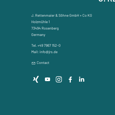
J. Rettenmaier & Söhne GmbH + Co KG
Holzmühle 1
73494 Rosenberg
Germany
Tel. +49 7967 152-0
Mail: info@jrs.de
Contact