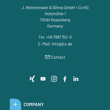
J. Rettenmaier & Söhne GmbH + Co KG
Holzmühle 1
73494 Rosenberg
Germany
Tel. +49 7967 152-0
E-Mail:
nf
jrs
d
Contact
COMPANY