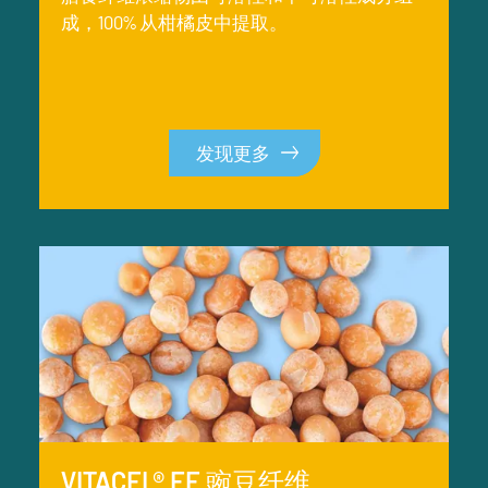
成，100% 从柑橘皮中提取。
发现更多
发现更多
VITACEL® EF 豌豆纤维